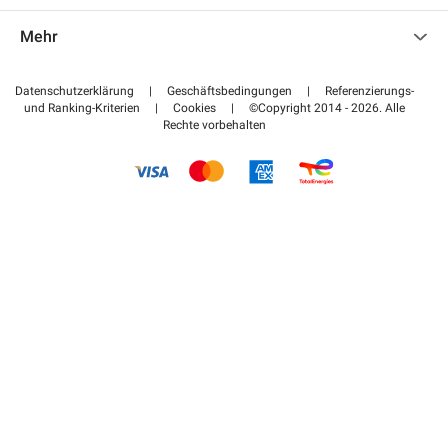
Kontaktieren Sie uns
Auf meinen Partnerbereich zugreifen
Mehr
Hilfezentrum
Blog
Wie funktioniert es
Datenschutzerklärung
|
Geschäftsbedingungen
|
Referenzierungs-
und Ranking-Kriterien
|
Cookies
|
©Copyright 2014 - 2026. Alle
Bezahlen Sie Ihren Parkplatz FLOW
Rechte vorbehalten