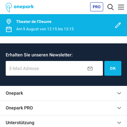
PRO
Theater de l'Oeuvre
Am
9 August
von
12:15
bis
13:15
Erhalten Sie unseren Newsletter:
E-Mail Adresse
OK
Onepark
Kundenbewertungen
Onepark PRO
Impressum
Mehrere Parkplätze für mein Unternehmen mieten
Unterstützung
Werden Sie unser Partner