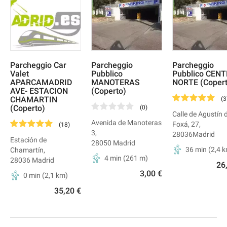
Parcheggio Car
Parcheggio
Parcheggio
Valet
Pubblico
Pubblico CEN
APARCAMADRID
MANOTERAS
NORTE (Copert
AVE- ESTACION
(Coperto)
CHAMARTIN
(
3
(Coperto)
(
0
)
Calle de Agustín 
Avenida de Manoteras
Foxá, 27
,
(
18
)
3
,
28036
Madrid
Estación de
28050
Madrid
36 min
(
2,4
k
Chamartín
,
4 min
(
261
m)
28036
Madrid
26
3,00 €
0 min
(
2,1
km)
35,20 €