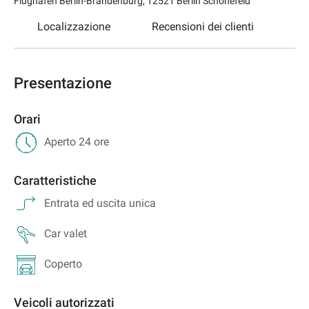
Flughafen Berlin-Brandenburg
,
12521
Berlin Schönefeld
Localizzazione
Recensioni dei clienti
Presentazione
Orari
Aperto 24 ore
Caratteristiche
Entrata ed uscita unica
Car valet
Coperto
Veicoli autorizzati