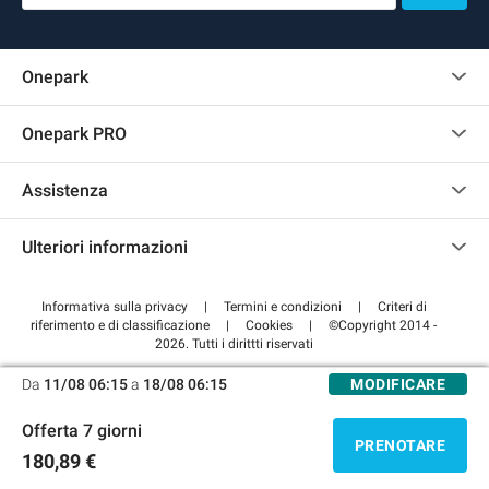
Onepark
Regolamento recensioni
Onepark PRO
Affittare più posti auto per la mia azienda
Assistenza
Diventa un nostro partner
Contattaci
Accedi all'area partner
Ulteriori informazioni
Centro d'aiuto
Blog
Come funziona
Informativa sulla privacy
|
Termini e condizioni
|
Criteri di
riferimento e di classificazione
|
Cookies
|
©Copyright 2014 -
Pagare per il parcheggio FLOW
2026. Tutti i dirittti riservati
Da
11/08 06:15
a
18/08 06:15
MODIFICARE
Offerta 7 giorni
PRENOTARE
180,89 €