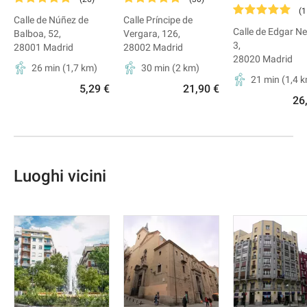
(
1
Calle de Núñez de
Calle Príncipe de
Calle de Edgar Nev
Balboa, 52
,
Vergara, 126
,
3
,
28001
Madrid
28002
Madrid
28020
Madrid
26 min
(
1,7
km)
30 min
(
2
km)
21 min
(
1,4
k
5,29 €
21,90 €
26
Luoghi vicini