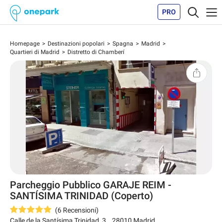
PRO
Homepage
Destinazioni popolari
Spagna
Madrid
Quartieri di Madrid
Distretto di Chamberí
Parcheggio Pubblico GARAJE REIM -
SANTÍSIMA TRINIDAD (Coperto)
(
6
Recensioni
)
Calle de la Santísima Trinidad, 3
,
28010
Madrid