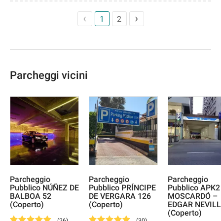
1
2
Parcheggi vicini
Parcheggio
Parcheggio
Parcheggio
Pubblico NÚÑEZ DE
Pubblico PRÍNCIPE
Pubblico APK2
BALBOA 52
DE VERGARA 126
MOSCARDÓ –
(Coperto)
(Coperto)
EDGAR NEVILL
(Coperto)
(
26
)
(
30
)