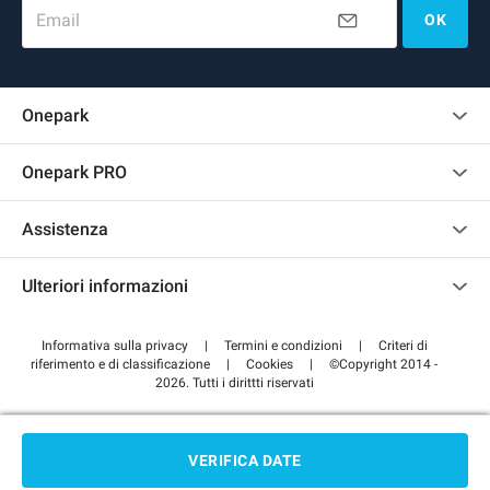
Email
OK
Onepark
Regolamento recensioni
Onepark PRO
Affittare più posti auto per la mia azienda
Assistenza
Diventa un nostro partner
Contattaci
Accedi all'area partner
Ulteriori informazioni
Centro d'aiuto
Blog
Come funziona
Informativa sulla privacy
|
Termini e condizioni
|
Criteri di
riferimento e di classificazione
|
Cookies
|
©Copyright 2014 -
Pagare per il parcheggio FLOW
2026. Tutti i dirittti riservati
VERIFICA DATE