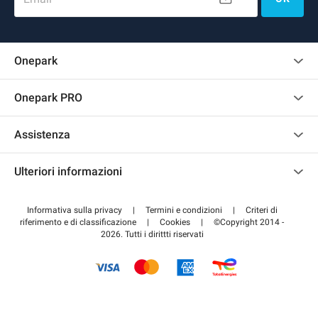
Onepark
Regolamento recensioni
Onepark PRO
Affittare più posti auto per la mia azienda
Assistenza
Diventa un nostro partner
Contattaci
Accedi all'area partner
Ulteriori informazioni
Centro d'aiuto
Blog
Come funziona
Informativa sulla privacy
|
Termini e condizioni
|
Criteri di
riferimento e di classificazione
|
Cookies
|
©Copyright 2014 -
Pagare per il parcheggio FLOW
2026. Tutti i dirittti riservati