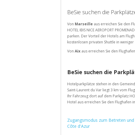
Parkplätze
im
BeSie suchen die Parkplätz
Ausland
Von
Marseille
aus erreichen Sie den Fl
HOTEL IBIS NICE AEROPORT PROMENAD
parken. Der Vorteil der Hotels am Flugh
kostenlosen privaten Shuttle in weniger
Von
Aix
aus erreichen Sie den Flughafen
BeSie suchen die Parkpl
Hotelparkplätze stehen in den Gemeind
Saint-Laurent du Var liegt 3 km vom Flu
Ihr Fahrzeug dort auf dem Parkplatz 
Hotel aus erreichen Sie den Flughafen in
Zugangsmodus zum Betreten und V
Côte d'Azur