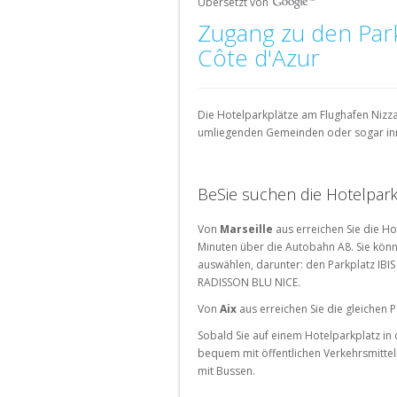
Parkplätze
Parkplätze
Parkplätze
Parkplätze
Übersetzt von
Parkplätze
Flughafen
München
Köln
Bochum
Parkplätze
Parkplätze
Parkplätze
Parkplätze
Zugang zu den Par
am
München
Aix-
Clichy
Amsterdam
Málaga
Bahnhof
Côte d'Azur
Suche
en-
Parkplätze
Parkplätze
Parkplätze
Suche
nach
Provence
Montrouge
Eindhoven
Valencia
nach
Parkplätze
Parkplätze
Parkplätze
in
Parkplätze
Parkplätze
Die Hotelparkplätze am Flughafen Nizza
Lyon
Portugal
am
der
Versailles
Granada
umliegenden Gemeinden oder sogar inn
Flughafen
Stadt
Parkplätze
Parkplätze
Parkplätze
Parkplätze
Lille
Porto
Saint-
Sevilla
Parkplätze
Ouen
Parkplätze
BeSie suchen die Hotelpark
Bordeaux
Lisboa
Parkplätze
Von
Marseille
aus erreichen Sie die Ho
Parkplätze
La
Minuten über die Autobahn A8. Sie könn
Avignon
Rochelle
auswählen, darunter: den Parkplatz IBI
Parkplätze
RADISSON BLU NICE.
Strasbourg
Von
Aix
aus erreichen Sie die gleichen P
Parkplätze
Sobald Sie auf einem Hotelparkplatz in
Rouen
bequem mit öffentlichen Verkehrsmittel
mit Bussen.
Suche
für