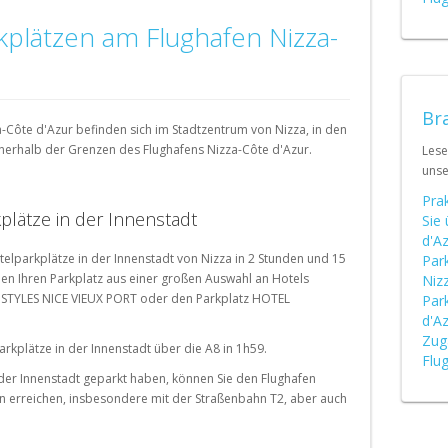
Schweiz (DE)
kplätzen am Flughafen Nizza-
Suisse (FR)
Bra
-Côte d'Azur befinden sich im Stadtzentrum von Nizza, in den
erhalb der Grenzen des Flughafens Nizza-Côte d'Azur.
Lese
uns
Prak
plätze in der Innenstadt
Sie
d'A
telparkplätze in der Innenstadt von Nizza in 2 Stunden und 15
Par
en Ihren Parkplatz aus einer großen Auswahl an Hotels
Niz
S STYLES NICE VIEUX PORT oder den Parkplatz HOTEL
Par
d'A
Zug
arkplätze in der Innenstadt über die A8 in 1h59.
Flu
 der Innenstadt geparkt haben, können Sie den Flughafen
n erreichen, insbesondere mit der Straßenbahn T2, aber auch