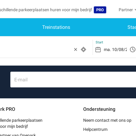
schillende parkeerplaatsen huren voor mijn bedrijf
Partner
PRO
Treinstations
Sta
Taal
Word par
Mij
Belgique (FR)
Toegang 
Start
België (NL)
Heb
Schr
Deutschland (DE)
Mijn
España (ES)
E-mail
Mij
France (FR)
Mij
International (EN)
rk PRO
Ondersteuning
Mij
Italia (IT)
llende parkeerplaatsen
Neem contact met ons op
Portugal (PT)
oor mijn bedrijf
Helpcentrum
artner van Onepark