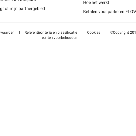
Schweiz (DE)
Hoe het werkt
 tot mijn partnergebied
Betalen voor parkeren FLO
Suisse (FR)
rwaarden
|
Referentiecriteria en classificatie
|
Cookies
|
©Copyright 2014
rechten voorbehouden