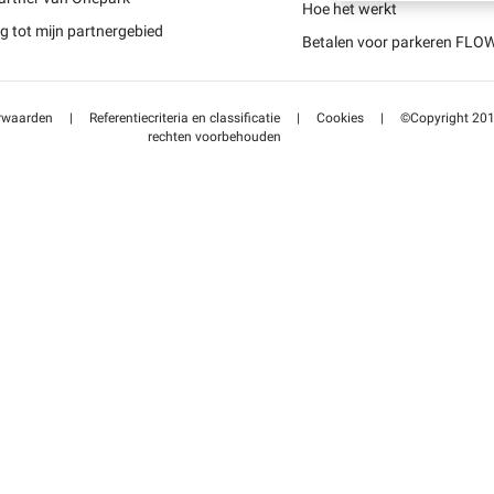
Schweiz (DE)
Hoe het werkt
 tot mijn partnergebied
Betalen voor parkeren FLO
Suisse (FR)
rwaarden
|
Referentiecriteria en classificatie
|
Cookies
|
©Copyright 2014
rechten voorbehouden