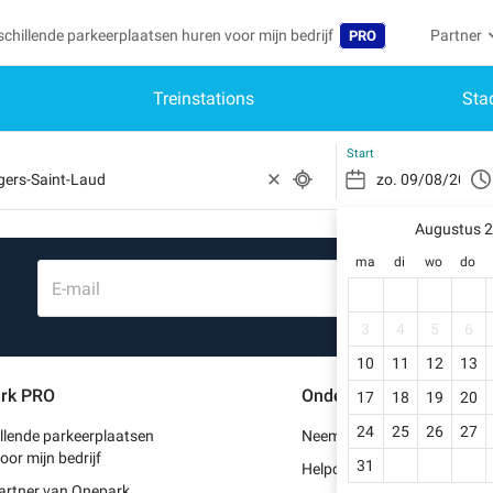
schillende parkeerplaatsen huren voor mijn bedrijf
Partner
PRO
Treinstations
Sta
Taal
Word par
Mij
Belgique (FR)
Toegang 
Start
België (NL)
Heb
Schr
Augustus 
Deutschland (DE)
ma
di
wo
do
Mijn
España (ES)
E-mail
Mij
France (FR)
3
4
5
6
Mij
10
11
12
13
International (EN)
rk PRO
Ondersteuning
17
18
19
20
Mij
Italia (IT)
24
25
26
27
llende parkeerplaatsen
Neem contact met ons op
Portugal (PT)
oor mijn bedrijf
31
Helpcentrum
artner van Onepark