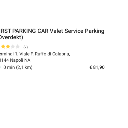
IRST PARKING CAR Valet Service Parking
Overdekt)
(
2
)
rminal 1, Viale F. Ruffo di Calabria
,
0144
Napoli NA
0 min
(
2,1
km)
€ 81,90