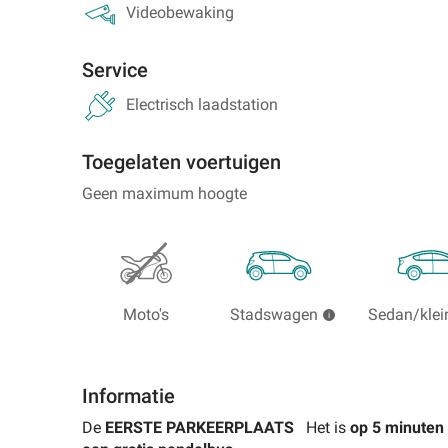
Lyon
Portugal
Videobewaking
Parkeren
Parkeren
bij
bij
Service
Lille
Porto
Electrisch laadstation
Parkeren
bij
Lisboa
Toegelaten voertuigen
Zoeken
Geen maximum hoogte
naar
parkeerplaatsen
in
het
buitenland
Moto's
Stadswagen
Sedan/klei
Informatie
De
EERSTE PARKEERPLAATS
Het is
op 5
minuten 