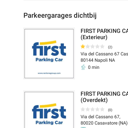
Parkeergarages dichtbij
FIRST PARKING CAR
(Exterieur)
(
2
)
Via del Cassano 67 Ca
80144
Napoli NA
0 min
FIRST PARKING CA
(Overdekt)
(
0
)
Via del Cassano 67
,
80020
Casavatore (NA)