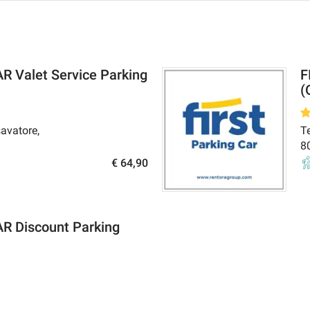
 Valet Service Parking
F
(
savatore
,
Te
8
€ 64,90
R Discount Parking