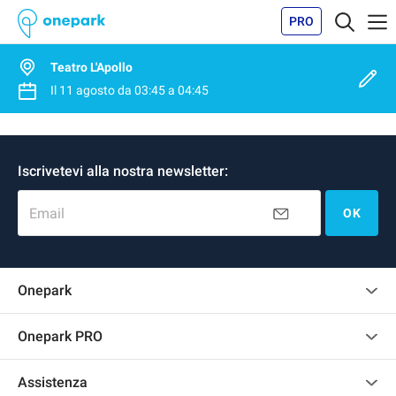
PRO
Teatro L'Apollo
Il
11 agosto
da
03:45
a
04:45
Iscrivetevi alla nostra newsletter:
Email
OK
Onepark
Regolamento recensioni
Onepark PRO
Affittare più posti auto per la mia azienda
Assistenza
Diventa un nostro partner