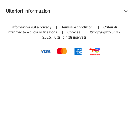
Contattaci
Accedi all'area partner
Ulteriori informazioni
Centro d'aiuto
Blog
Come funziona
Informativa sulla privacy
|
Termini e condizioni
|
Criteri di
riferimento e di classificazione
|
Cookies
|
©Copyright 2014 -
Pagare per il parcheggio FLOW
2026. Tutti i dirittti riservati