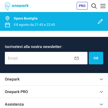
PRO
Opera Bastiglia
Il
8 agosto
da
21:45
a
22:45
Iscrivetevi alla nostra newsletter:
Email
OK
Onepark
Regolamento recensioni
Onepark PRO
Affittare più posti auto per la mia azienda
Assistenza
Diventa un nostro partner