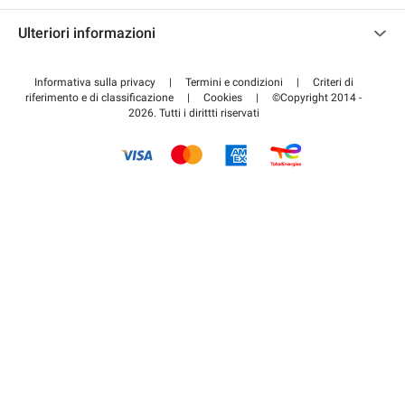
Contattaci
Accedi all'area partner
Ulteriori informazioni
Centro d'aiuto
Blog
Come funziona
Informativa sulla privacy
|
Termini e condizioni
|
Criteri di
riferimento e di classificazione
|
Cookies
|
©Copyright 2014 -
Pagare per il parcheggio FLOW
2026. Tutti i dirittti riservati