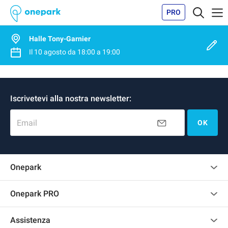
PRO
Halle Tony-Garnier
Il
10 agosto
da
18:00
a
19:00
Iscrivetevi alla nostra newsletter:
Email
OK
Onepark
Regolamento recensioni
Onepark PRO
Affittare più posti auto per la mia azienda
Assistenza
Diventa un nostro partner