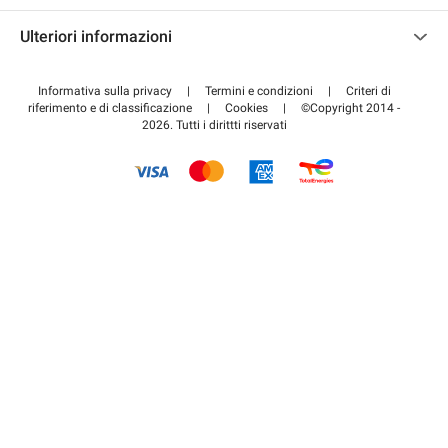
Contattaci
Accedi all'area partner
Ulteriori informazioni
Centro d'aiuto
Blog
Come funziona
Informativa sulla privacy
|
Termini e condizioni
|
Criteri di
riferimento e di classificazione
|
Cookies
|
©Copyright 2014 -
Pagare per il parcheggio FLOW
2026. Tutti i dirittti riservati