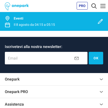
PRO
Eventi
Il
8 agosto
da
04:15
a
05:15
Iscrivetevi alla nostra newsletter:
Email
OK
Onepark
Regolamento recensioni
Onepark PRO
Affittare più posti auto per la mia azienda
Assistenza
Diventa un nostro partner