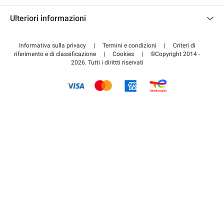
Contattaci
Accedi all'area partner
Ulteriori informazioni
Centro d'aiuto
Blog
Come funziona
Informativa sulla privacy
|
Termini e condizioni
|
Criteri di
riferimento e di classificazione
|
Cookies
|
©Copyright 2014 -
Pagare per il parcheggio FLOW
2026. Tutti i dirittti riservati