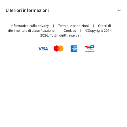
Contattaci
Accedi all'area partner
Ulteriori informazioni
Centro d'aiuto
Blog
Come funziona
Informativa sulla privacy
|
Termini e condizioni
|
Criteri di
riferimento e di classificazione
|
Cookies
|
©Copyright 2014 -
Pagare per il parcheggio FLOW
2026. Tutti i dirittti riservati