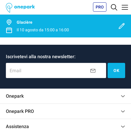
PRO
Glacière
Il
10 agosto
da
15:00
a
16:00
Iscrivetevi alla nostra newsletter:
Email
OK
Onepark
Regolamento recensioni
Onepark PRO
Affittare più posti auto per la mia azienda
Assistenza
Diventa un nostro partner