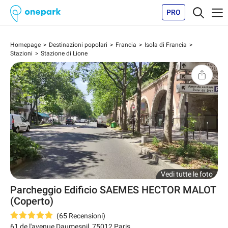
PRO
Homepage
Destinazioni popolari
Francia
Isola di Francia
Stazioni
Stazione di Lione
Vedi tutte le foto
Parcheggio Edificio SAEMES HECTOR MALOT
(Coperto)
(
65
Recensioni
)
61 de l'avenue Daumesnil
,
75012
Paris