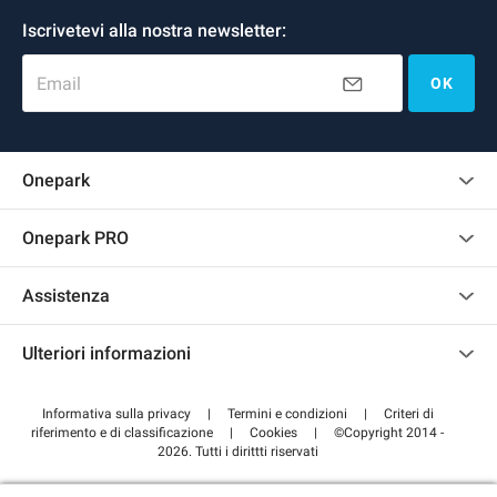
Iscrivetevi alla nostra newsletter:
Email
OK
Onepark
Regolamento recensioni
Onepark PRO
Affittare più posti auto per la mia azienda
Assistenza
Diventa un nostro partner
Contattaci
Accedi all'area partner
Ulteriori informazioni
Centro d'aiuto
Blog
Come funziona
Informativa sulla privacy
|
Termini e condizioni
|
Criteri di
riferimento e di classificazione
|
Cookies
|
©Copyright 2014 -
Pagare per il parcheggio FLOW
2026. Tutti i dirittti riservati