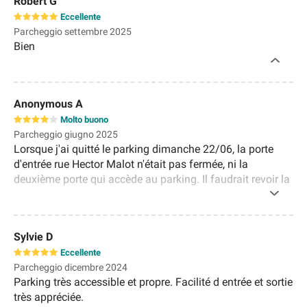
Robert G
Eccellente
Parcheggio settembre 2025
Bien
Anonymous A
Molto buono
Parcheggio giugno 2025
Lorsque j'ai quitté le parking dimanche 22/06, la porte
d'entrée rue Hector Malot n'était pas fermée, ni la
deuxième porte qui accède au parking. Il faudrait revoir la
sécurité. De plus entre les 2 portes, il y a un espace où
cela sent très fort l'urine. Pour la sécurité, ce n'est pas la
première fois que l'accès est ouvert. A revoir avec le
Sylvie D
gérant du parking. Merci
Eccellente
Parcheggio dicembre 2024
Parking très accessible et propre. Facilité d entrée et sortie
très appréciée.