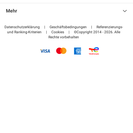
Kontaktieren Sie uns
Auf meinen Partnerbereich zugreifen
Mehr
Hilfezentrum
Blog
Wie funktioniert es
Datenschutzerklärung
|
Geschäftsbedingungen
|
Referenzierungs-
und Ranking-Kriterien
|
Cookies
|
©Copyright 2014 - 2026. Alle
Bezahlen Sie Ihren Parkplatz FLOW
Rechte vorbehalten