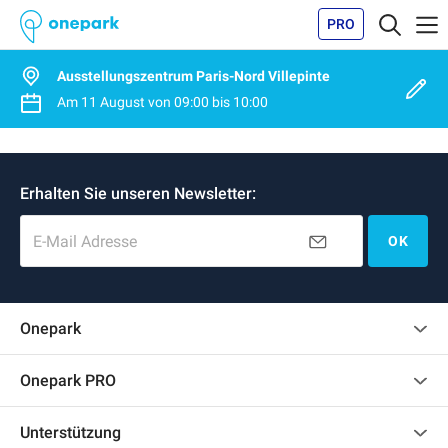
PRO
Ausstellungszentrum Paris-Nord Villepinte
Am
11 August
von
09:00
bis
10:00
Erhalten Sie unseren Newsletter:
E-Mail Adresse
OK
Onepark
Kundenbewertungen
Onepark PRO
Impressum
Mehrere Parkplätze für mein Unternehmen mieten
Unterstützung
Werden Sie unser Partner