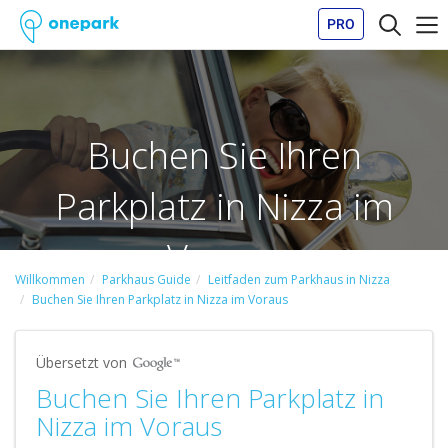
PRO
Buchen Sie Ihren
Parkplatz in Nizza im
Voraus
Willkommen
Parkhaus Guide
Leitfaden zum Parkhaus in Nizza
Buchen Sie Ihren Parkplatz in Nizza im Voraus
Übersetzt von
Buchen Sie Ihren Parkplatz in
Nizza im Voraus