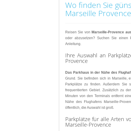
Parkplätze
Parkplätze
Parkplätze
Parkplätze
Wo finden Sie güns
Parkplätze
Flughafen
München
Köln
Bochum
Parkplätze
Parkplätze
Parkplätze
Parkplätze
am
Marseille Provence
München
Aix-
Clichy
Amsterdam
Málaga
Bahnhof
Suche
en-
Parkplätze
Parkplätze
Parkplätze
Suche
nach
Provence
Montrouge
Eindhoven
Valencia
nach
Parkplätze
Parkplätze
Reisen Sie von
Marseille-Provence au
Parkplätze
in
Parkplätze
Parkplätze
Lyon
Portugal
oder abzusetzen? Suchen Sie einen P
am
der
Versailles
Granada
Anleitung.
Flughafen
Stadt
Parkplätze
Parkplätze
Parkplätze
Parkplätze
Lille
Porto
Ihre Auswahl an Parkplätz
Saint-
Sevilla
Provence
Parkplätze
Ouen
Parkplätze
Bordeaux
Lisboa
Parkplätze
Das Parkhaus in der Nähe des Flughaf
Parkplätze
La
Grund. Sie befinden sich in Marseille, 
Avignon
Rochelle
Parkplätze zu finden. Außerdem Sie 
frequentierten Gebiet. Zusätzlich zu d
Parkplätze
Minuten von den Terminals entfernt ein
Strasbourg
Nähe des Flughafens Marseille-Proven
Parkplätze
öffentlich, die Auswahl ist groß.
Rouen
Parkplätze für alle Arten 
Suche
Marseille-Provence
für