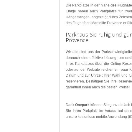
Parkplätze
Die Parkplätze in der Nähe
des Flughaf
im
Einige haben auch Parkplätze für Zwei
Ausland
Hängestangen. angezeigt durch Zeichen
des Flughafens Marseille Provence
erfül
Parkhaus Sie ruhig und gün
Provence
Wir alle sind uns der Parkschwierigkeit
dennoch eine effektive Lösung, um endli
Ihres Parkplatzes über die Online-Rese
oder auf der Website reichen ein paar K
Datum und zur Uhrzeit Ihrer Wahl und f
reservieren. Bestätigen Sie Ihre Reservi
garantiert Ihnen auch die besten Preise!
Dank
Onepark
können Sie ganz einfach 
Sie Ihren Parkplatz im Voraus auf unse
unsere kostenlose mobile Anwendung (iOS