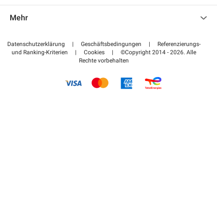
Kontaktieren Sie uns
Auf meinen Partnerbereich zugreifen
Mehr
Hilfezentrum
Blog
Wie funktioniert es
Datenschutzerklärung
|
Geschäftsbedingungen
|
Referenzierungs-
und Ranking-Kriterien
|
Cookies
|
©Copyright 2014 - 2026. Alle
Bezahlen Sie Ihren Parkplatz FLOW
Rechte vorbehalten