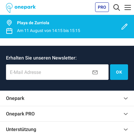
PRO
Playa de Zurriola
Am
11 August
von
14:15
bis
15:15
Erhalten Sie unseren Newsletter:
E-Mail Adresse
OK
Onepark
Kundenbewertungen
Onepark PRO
Impressum
Mehrere Parkplätze für mein Unternehmen mieten
Unterstützung
Werden Sie unser Partner