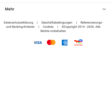
Kontaktieren Sie uns
Auf meinen Partnerbereich zugreifen
Mehr
Hilfezentrum
Blog
Wie funktioniert es
Datenschutzerklärung
|
Geschäftsbedingungen
|
Referenzierungs-
und Ranking-Kriterien
|
Cookies
|
©Copyright 2014 - 2026. Alle
Bezahlen Sie Ihren Parkplatz FLOW
Rechte vorbehalten