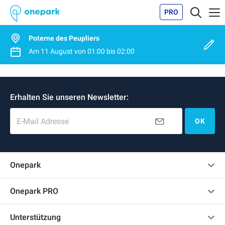
PRO
Poterne des Peupliers
Am
11 August
von
01:00
bis
02:00
Erhalten Sie unseren Newsletter:
E-Mail Adresse
OK
Onepark
Kundenbewertungen
Onepark PRO
Impressum
Mehrere Parkplätze für mein Unternehmen mieten
Unterstützung
Werden Sie unser Partner