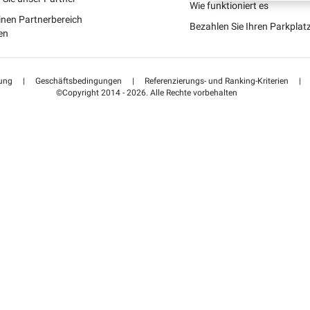
Schweiz (DE)
Wie funktioniert es
inen Partnerbereich
Bezahlen Sie Ihren Parkpla
Suisse (FR)
en
ung
|
Geschäftsbedingungen
|
Referenzierungs- und Ranking-Kriterien
|
©Copyright 2014 - 2026. Alle Rechte vorbehalten