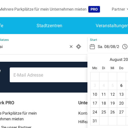
Mehrere Parkplätze für mein Unternehmen mieten
Partner
PRO
fe
Stadtzentren
Veranstaltunge
Sprache
Werden S
Me
Belgique (FR)
Auf mein
latzes
Start
België (NL)
Si
Reg
August 2
España (ES)
Mo
Di
Mi
Do
e
Mei
France (FR)
E-Mail Adresse
Me
International (EN)
3
4
5
6
Me
10
11
12
13
Italia (IT)
rk PRO
Unterstützung
17
18
19
20
Me
Nederlands (NL)
24
25
26
27
 Parkplätze für mein
Kontaktieren Sie uns
Portugal (PT)
ehmen mieten
31
Hilfezentrum
Sie unser Partner