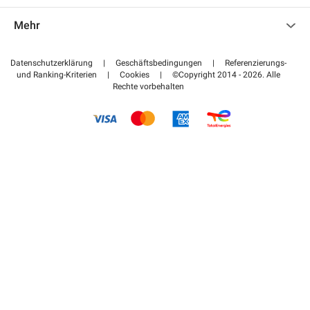
Kontaktieren Sie uns
Auf meinen Partnerbereich zugreifen
Mehr
Hilfezentrum
Blog
Wie funktioniert es
Datenschutzerklärung
|
Geschäftsbedingungen
|
Referenzierungs-
und Ranking-Kriterien
|
Cookies
|
©Copyright 2014 - 2026. Alle
Bezahlen Sie Ihren Parkplatz FLOW
Rechte vorbehalten