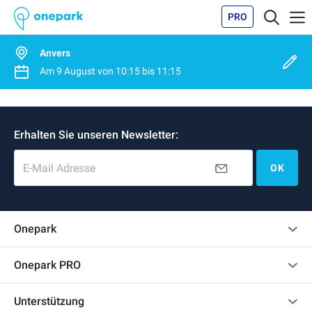
PRO
Anvers
Am
9 August
von
10:15
bis
11:15
Erhalten Sie unseren Newsletter:
E-Mail Adresse
OK
Onepark
Kundenbewertungen
Onepark PRO
Impressum
Mehrere Parkplätze für mein Unternehmen mieten
Unterstützung
Werden Sie unser Partner