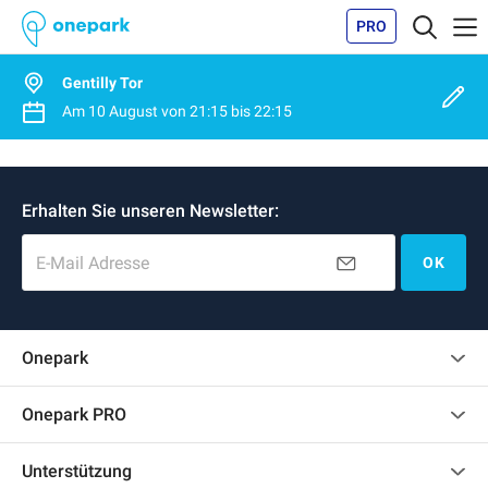
PRO
Gentilly Tor
Am
10 August
von
21:15
bis
22:15
Erhalten Sie unseren Newsletter:
E-Mail Adresse
OK
Onepark
Kundenbewertungen
Onepark PRO
Impressum
Mehrere Parkplätze für mein Unternehmen mieten
Unterstützung
Werden Sie unser Partner