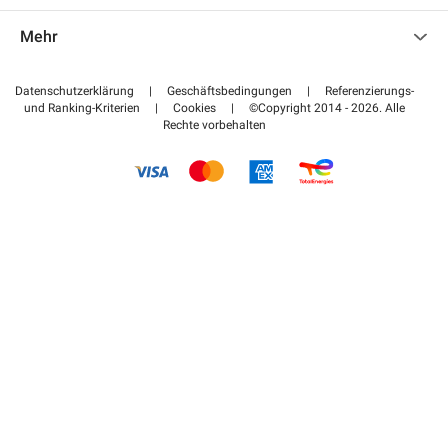
Kontaktieren Sie uns
Auf meinen Partnerbereich zugreifen
Mehr
Hilfezentrum
Blog
Wie funktioniert es
Datenschutzerklärung
|
Geschäftsbedingungen
|
Referenzierungs-
und Ranking-Kriterien
|
Cookies
|
©Copyright 2014 - 2026. Alle
Bezahlen Sie Ihren Parkplatz FLOW
Rechte vorbehalten