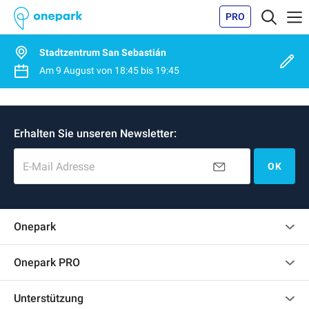
PRO
Stadtzentrum San Sebastián
Am
9 August
von
18:45
bis
19:45
Erhalten Sie unseren Newsletter:
E-Mail Adresse
OK
Onepark
Kundenbewertungen
Onepark PRO
Impressum
Mehrere Parkplätze für mein Unternehmen mieten
Unterstützung
Werden Sie unser Partner