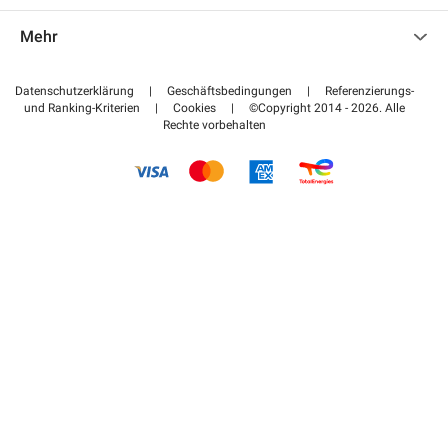
Kontaktieren Sie uns
Auf meinen Partnerbereich zugreifen
Mehr
Hilfezentrum
Blog
Wie funktioniert es
Datenschutzerklärung
|
Geschäftsbedingungen
|
Referenzierungs-
und Ranking-Kriterien
|
Cookies
|
©Copyright 2014 - 2026. Alle
Bezahlen Sie Ihren Parkplatz FLOW
Rechte vorbehalten