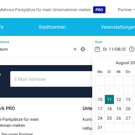
Mehrere Parkplätze für mein Unternehmen mieten
Partner
PRO
fe
Stadtzentren
Veranstaltunge
Sprache
Werden S
Me
Belgique (FR)
Auf mein
latzes
Start
België (NL)
Si
Reg
August 2
España (ES)
Mo
Di
Mi
Do
e
Mei
France (FR)
E-Mail Adresse
Me
International (EN)
3
4
5
6
Me
10
11
12
13
Italia (IT)
rk PRO
Unterstützung
17
18
19
20
Me
Nederlands (NL)
24
25
26
27
 Parkplätze für mein
Kontaktieren Sie uns
Portugal (PT)
ehmen mieten
31
Hilfezentrum
Sie unser Partner