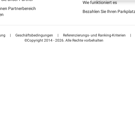
Schweiz (DE)
Wie funktioniert es
inen Partnerbereich
Bezahlen Sie Ihren Parkpla
Suisse (FR)
en
ung
|
Geschäftsbedingungen
|
Referenzierungs- und Ranking-Kriterien
|
©Copyright 2014 - 2026. Alle Rechte vorbehalten