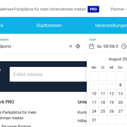
Mehrere Parkplätze für mein Unternehmen mieten
Partner
PRO
fe
Stadtzentren
Veranstaltunge
Sprache
Werden S
Me
Belgique (FR)
Auf mein
latzes
Start
België (NL)
Si
Reg
August 2
España (ES)
Mo
Di
Mi
Do
e
Mei
France (FR)
E-Mail Adresse
Me
International (EN)
3
4
5
6
Me
10
11
12
13
Italia (IT)
rk PRO
Unterstützung
17
18
19
20
Me
Nederlands (NL)
24
25
26
27
 Parkplätze für mein
Kontaktieren Sie uns
Portugal (PT)
ehmen mieten
31
Hilfezentrum
Sie unser Partner