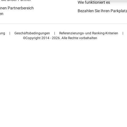
Schweiz (DE)
Wie funktioniert es
inen Partnerbereich
Bezahlen Sie Ihren Parkpla
Suisse (FR)
en
ung
|
Geschäftsbedingungen
|
Referenzierungs- und Ranking-Kriterien
|
©Copyright 2014 - 2026. Alle Rechte vorbehalten