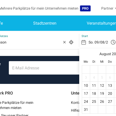
Mehrere Parkplätze für mein Unternehmen mieten
Partner
PRO
fe
Stadtzentren
Veranstaltunge
Sprache
Werden S
Me
Belgique (FR)
Auf mein
latzes
Start
België (NL)
Si
Reg
August 2
España (ES)
Mo
Di
Mi
Do
e
Mei
France (FR)
E-Mail Adresse
Me
International (EN)
3
4
5
6
Me
10
11
12
13
Italia (IT)
rk PRO
Unterstützung
17
18
19
20
Me
Nederlands (NL)
24
25
26
27
 Parkplätze für mein
Kontaktieren Sie uns
Portugal (PT)
ehmen mieten
31
Hilfezentrum
Sie unser Partner