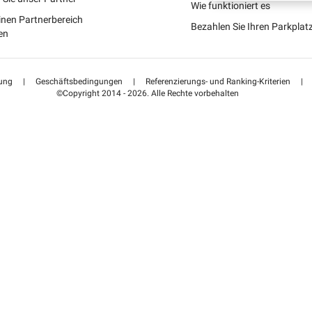
Schweiz (DE)
Wie funktioniert es
inen Partnerbereich
Bezahlen Sie Ihren Parkpla
Suisse (FR)
en
ung
|
Geschäftsbedingungen
|
Referenzierungs- und Ranking-Kriterien
|
©Copyright 2014 - 2026. Alle Rechte vorbehalten