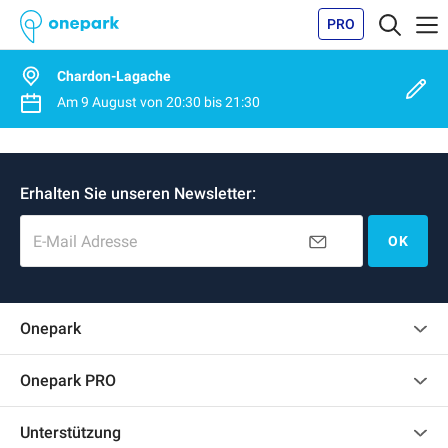
PRO
Chardon-Lagache
Am
9 August
von
20:30
bis
21:30
Erhalten Sie unseren Newsletter:
E-Mail Adresse
OK
Onepark
Kundenbewertungen
Onepark PRO
Impressum
Mehrere Parkplätze für mein Unternehmen mieten
Unterstützung
Werden Sie unser Partner