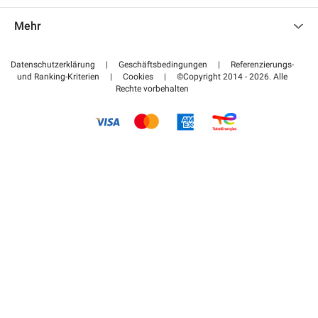
Kontaktieren Sie uns
Auf meinen Partnerbereich zugreifen
Mehr
Hilfezentrum
Blog
Wie funktioniert es
Datenschutzerklärung
|
Geschäftsbedingungen
|
Referenzierungs-
und Ranking-Kriterien
|
Cookies
|
©Copyright 2014 - 2026. Alle
Bezahlen Sie Ihren Parkplatz FLOW
Rechte vorbehalten