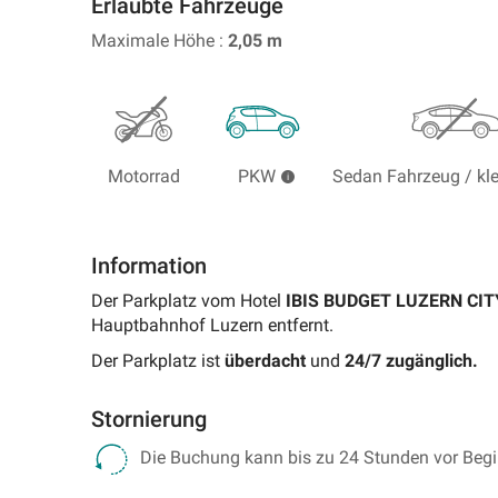
Erlaubte Fahrzeuge
Parkplätze
im
Maximale Höhe :
2,05
m
Ausland
Motorrad
PKW
Sedan Fahrzeug / kl
Information
Der Parkplatz vom Hotel
IBIS BUDGET LUZERN CI
Hauptbahnhof Luzern entfernt.
Der Parkplatz ist
überdacht
und
24/7 zugänglich.
Stornierung
Die Buchung kann bis zu 24 Stunden vor Begin