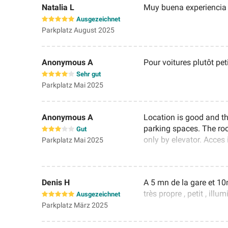
Natalia L
Muy buena experiencia 
Ausgezeichnet
Parkplatz August 2025
Anonymous A
Pour voitures plutôt pe
Sehr gut
Parkplatz Mai 2025
Anonymous A
Location is good and the
parking spaces. The room
Gut
only by elevator. Acces 
Parkplatz Mai 2025
Very expensive.
Denis H
A 5 mn de la gare et 10
très propre , petit , illum
Ausgezeichnet
Parkplatz März 2025