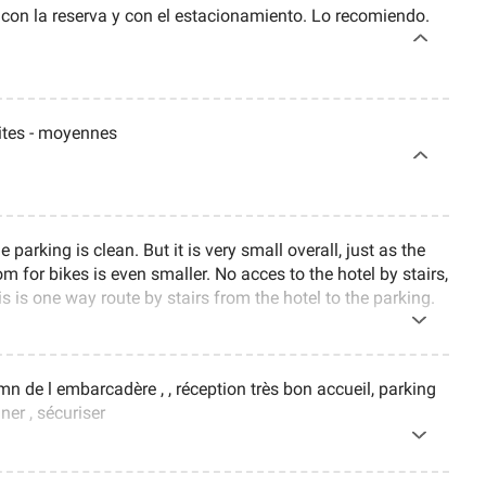
con la reserva y con el estacionamiento. Lo recomiendo.
tites - moyennes
 parking is clean. But it is very small overall, just as the
 for bikes is even smaller. No acces to the hotel by stairs,
is is one way route by stairs from the hotel to the parking.
mn de l embarcadère , , réception très bon accueil, parking
iner , sécuriser