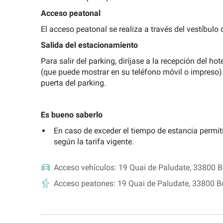
la
Acceso peatonal
Universidad
El acceso peatonal se realiza a través del vestíbulo d
de
Valencia
Salida del estacionamiento
Buscar
Para salir del parking, diríjase a la recepción del h
un
(que puede mostrar en su teléfono móvil o impreso) p
parking
puerta del parking.
de
atracción
turística
Es bueno saberlo
En caso de exceder el tiempo de estancia permiti
según la tarifa vigente.
Acceso vehículos:
19 Quai de Paludate, 33800 
Acceso peatones:
19 Quai de Paludate, 33800 