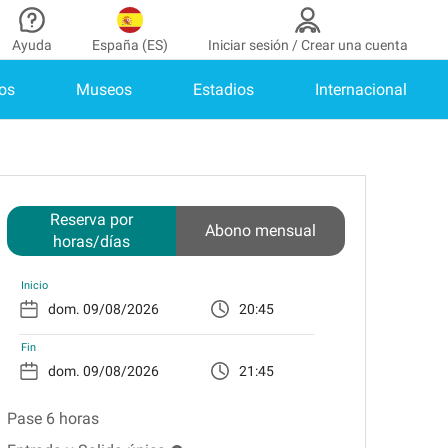
Ayuda
España (ES)
Iniciar sesión / Crear una cuenta
os
Museos
Estadios
Internacional
aborador
¿Necesitas ayuda?
de colaborador
¿Cómo funciona?
INICIAR SESIÓN
Centro de ayuda
enes cuenta?
Guía de estacionamiento
Reserva por
Abono mensual
horas/días
Contacto
as
Inicio
Blog
20:45
de pago
Fin
as
21:45
Pase 6 horas