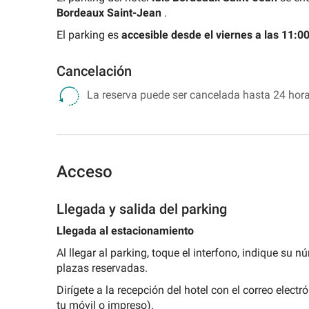
Parking
Real
de
un
Bordeaux Saint-Jean
.
Buscar
Parking
Parque
las
parking
Plaza
un
Plaza
de
Artes
de
El parking es
accesible
desde el viernes a las 11:00
de
parking
Sant
las
y
evento
Oriente
de
Jaume
Ciencias
las
Cancelación
estación
Ciencias
Parking
Madrid
Rambla
Parking
La reserva puede ser cancelada hasta 24 horas 
del
Parking
Catedral
Mar
Puerta
de
del
Valencia
Sol
Parking
Acceso
Mercado
Central
Parking
Llegada y salida del parking
Plaza
Llegada al estacionamiento
del
Ayuntamiento
Al llegar al parking, toque el interfono, indique su
Parking
plazas reservadas.
Jardín
Dirígete a la recepción del hotel con el correo elec
Botánico
tu móvil o impreso).
de