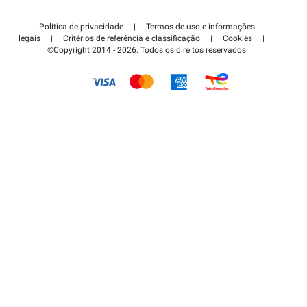
Contate-nos
Acessar à área de parceiro
Política de privacidade
|
Termos de uso e informações
Centro de apoio
legais
|
Critérios de referência e classificação
|
Cookies
|
©Copyright 2014 - 2026. Todos os direitos reservados
Como é que funciona?
Pagar o estacionamento FLOW