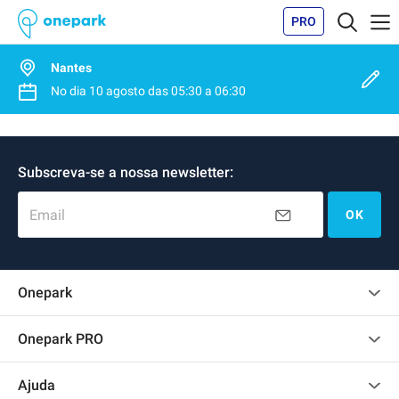
PRO
Nantes
No dia
10 agosto
das
05:30
a
06:30
Subscreva-se a nossa newsletter:
Email
OK
Onepark
Opinião dos clientes
Onepark PRO
Alugar vários lugares de parking para empresa
Ajuda
Torne-se um membro